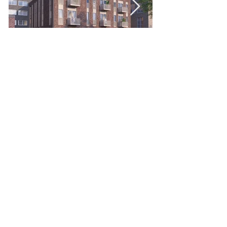
Uitgelicht project: Hoogstraat,
Vlaardingen
Deze bijzondere locatie, de H. Lucaskerk
gevestigd aan de Hoogstraat in Vlaardingen,
krijgt een nieuw leven als eigentijds
wooncomplex. Het gebouw zal herontwikkeld
worden naar 13 ruime en moderne
appartementen.
Lees meer