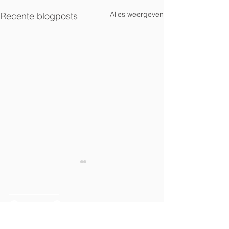
Alles weergeven
Recente blogposts
Ocean Group
Ocean Group is een vastgoedorganisatie