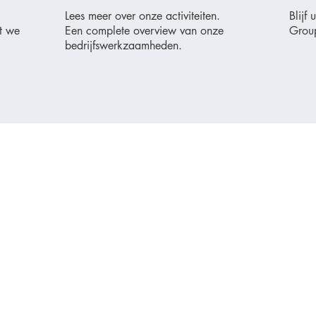
Lees meer over onze activiteiten.
Blijf
at
we
Een complete overview van onze
Grou
bedrijfswerkzaamheden.
Over
Huurders
Activiteiten
Informatie
Over ons
MyOcean
Nieuws
FAQs
Projecten
Downloads
Contact