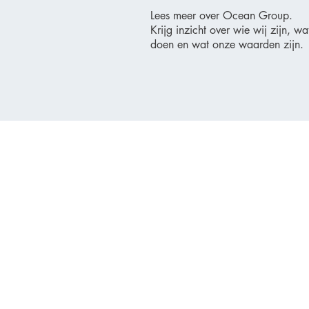
Lees meer over Ocean Group.
Krijg inzicht over wie wij zijn, w
doen en wat onze waarden zijn.
Ocean Group
Ocean Group is een
vastgoedorganisatie gevestigd in Den
Haag. Ocean Group investeert,
ontwikkelt en verhuurt ten behoeve
van haar eigen vastgoedportefeuille.
info@ocean.nl
+31 (0)85 246 0007