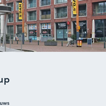
up
euws