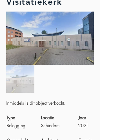
Visitatiekerk
Inmiddels is dit object verkocht.
Type
Locatie
Jaar
Belegging
Schiedam
2021